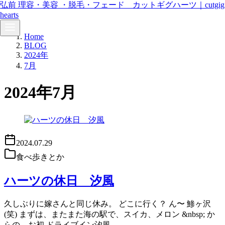
弘前 理容・美容 ・脱毛・フェード カットギグハーツ｜cutgig
hearts
コ
Home
ン
BLOG
テ
2024年
ン
7月
ツ
へ
2024年7月
移
動
2024.07.29
食べ歩きとか
ハーツの休日 汐風
久しぶりに嫁さんと同じ休み。 どこに行く？ ん〜 鯵ヶ沢
(笑) まずは、またまた海の駅で、スイカ、メロン &nbsp; か
らの、お初 ドライブイン汐風…