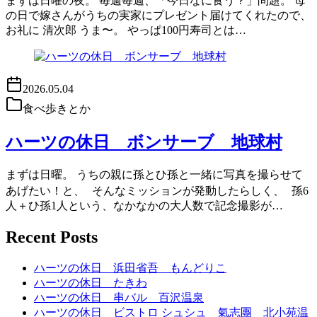
まずは日曜の夜。 毎週毎週、「今日なに食う？」問題。 母
の日で嫁さんがうちの実家にプレゼント届けてくれたので、
お礼に 清次郎 うま〜。 やっぱ100円寿司とは…
2026.05.04
食べ歩きとか
ハーツの休日 ボンサーブ 地球村
まずは日曜。 うちの親に孫とひ孫と一緒に写真を撮らせて
あげたい！と、 そんなミッションが発動したらしく、 孫6
人＋ひ孫1人という、なかなかの大人数で記念撮影が…
Recent Posts
ハーツの休日 浜田省吾 もんどりこ
ハーツの休日 たきわ
ハーツの休日 串バル 百沢温泉
ハーツの休日 ビストロ シュシュ 氣志團 北小苑温