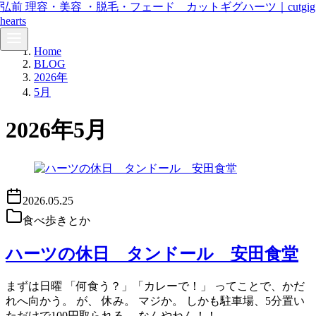
弘前 理容・美容 ・脱毛・フェード カットギグハーツ｜cutgig
hearts
コ
Home
ン
BLOG
テ
2026年
ン
5月
ツ
へ
2026年5月
移
動
2026.05.25
食べ歩きとか
ハーツの休日 タンドール 安田食堂
まずは日曜 「何食う？」「カレーで！」 ってことで、かだ
れへ向かう。 が、 休み。 マジか。 しかも駐車場、5分置い
ただけで100円取られる。 なんやねん！！…