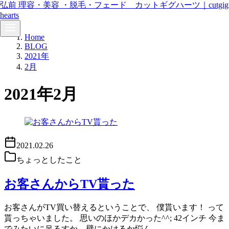
弘前 理容・美容 ・脱毛・フェード カットギグハーツ｜cutgig
hearts
コ
Home
ン
BLOG
テ
2021年
ン
2月
ツ
へ
2021年2月
移
動
2021.02.26
ちょっとしたこと
お客さんからTV貰った
お客さんがTV買い替えるということで、 僕貰います！ って
貰っちゃいました。 思いのほかデカかった^^; 42インチ 今ま
でみたいに吊るすか、壁にかけるか悩ん…