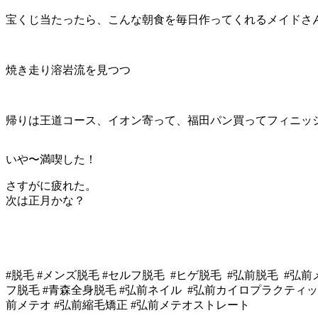
宝くじ当たったら、こんな朝食を毎日作ってくれるメイドさ
焼き走り溶岩流を見つつ
帰りは王道コース、イオン寄って、福田パン買ってフィニッ
いや〜満喫した！
さすがに疲れた。
次は正月かな？
#脱毛 #メンズ脱毛 #セルフ脱毛 #ヒゲ脱毛 #弘前脱毛 #弘
フ脱毛 #青森全身脱毛 #弘前ネイル #弘前カイロプラクティック
前メテオ #弘前縮毛矯正 #弘前メテオストレート