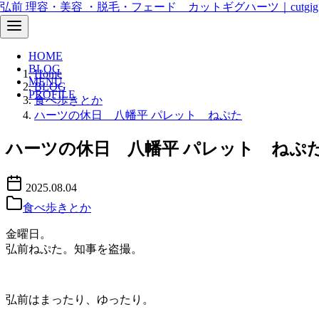
弘前 理容・美容 ・脱毛・フェード カットギグハーツ｜cutgig he
HOME
コ
BLOG
Home
ン
MENU
BLOG
テ
PROFILE
食べ歩きとか
ン
ハーツの休日 八幡平 パレット ねぷた
ツ
へ
ハーツの休日 八幡平 パレット ねぷ
移
動
2025.08.04
食べ歩きとか
金曜日。
弘前ねぷた。知事を盗撮。
弘前はまったり、ゆったり。