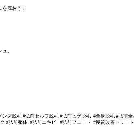
んを雇おう！
シュ。
前メンズ脱毛 #弘前セルフ脱毛 #弘前ヒゲ脱毛 #全身脱毛 #弘前
 #弘前整体 #弘前ニキビ #弘前フェード #髪質改善トリートメ